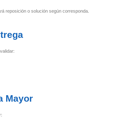
 reposición o solución según corresponda.
ntrega
validar:
za Mayor
r: