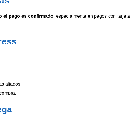
as
 el pago es confirmado
, especialmente en pagos con tarjeta
ress
tas aliados
 compra.
ega